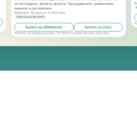
К
остеохондроза, артрита, артроза. При радикулите, ревматизме,
вывихах и растяжениях.
Комплект: 60 капсул; 4 блистера
сабельник экстракт
К
Купить на Wildberries
Купить на Ozon
Комплексная пищевая добавка. Не является лекарственным средством.