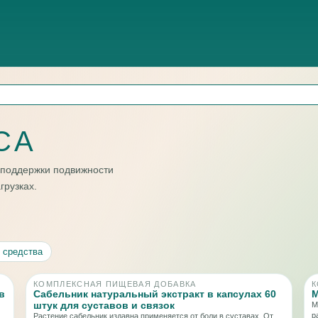
СА
 поддержки подвижности
грузках.
 средства
КОМПЛЕКСНАЯ ПИЩЕВАЯ ДОБАВКА
К
в
Сабельник натуральный экстракт в капсулах 60
М
штук для суставов и связок
М
р
Растение сабельник издавна применяется от боли в суставах. От