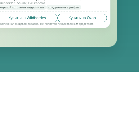
омплект: 1 банка; 120 капсул
морской коллаген гидролизат
хондроитин сульфат
Купить на Wildberries
Купить на Ozon
омплексная пищевая добавка. Не является лекарственным средством.