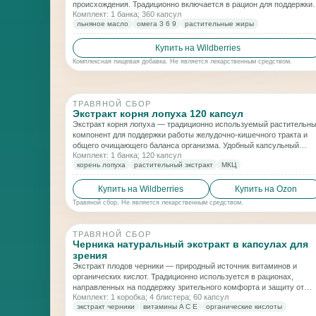
происхождения. Традиционно включается в рацион для поддержки
Комплект: 1 банка; 360 капсул
комфортного пищеварения и естественных процессов очищения
льняное масло
омега 3 6 9
растительные жиры
кишечника.
Купить на Wildberries
Комплексная пищевая добавка. Не является лекарственным средством.
ТРАВЯНОЙ СБОР
Экстракт корня лопуха 120 капсул
Экстракт корня лопуха — традиционно используемый растительн
компонент для поддержки работы желудочно-кишечного тракта и
общего очищающего баланса организма. Удобный капсульный
Комплект: 1 банка; 120 капсул
формат подходит для включения в ежедневный рацион.
корень лопуха
растительный экстракт
МКЦ
Купить на Wildberries
Купить на Ozon
Травяной сбор. Не является лекарственным средством.
ТРАВЯНОЙ СБОР
Черника натуральный экстракт в капсулах для
зрения
Экстракт плодов черники — природный источник витаминов и
органических кислот. Традиционно используется в рационах,
направленных на поддержку зрительного комфорта и защиту от
Комплект: 1 коробка; 4 блистера; 60 капсул
влияния внешних факторов при ежедневных нагрузках.
экстракт черники
витамины A C E
органические кислоты