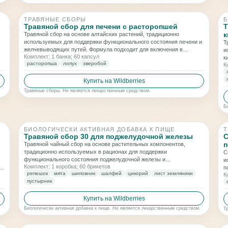
ТРАВЯНЫЕ СБОРЫ
Б
Травяной сбор для печени с расторопшей
Т
к
Травяной сбор на основе алтайских растений, традиционно
используемых для поддержки функционального состояния печени и
Т
желчевыводящих путей. Формула подходит для включения в
и
Комплект: 1 банка; 60 капсул
программы мягкого очищения и поддержания комфортного
к
расторопша
лопух
зверобой
пищеварения.
К
и
п
Купить на Wildberries
Травяные сборы. Не является лекарственным средством.
Б
БИОЛОГИЧЕСКИ АКТИВНАЯ ДОБАВКА К ПИЩЕ
Т
Травяной сбор 30 для поджелудочной железы
С
п
Травяной чайный сбор на основе растительных компонентов,
традиционно используемых в рационах для поддержки
С
функционального состояния поджелудочной железы и
и
Комплект: 1 коробка; 60 брикетов
пищеварительного баланса. Подходит для включения в ежедневный
я
п
репешок
мята
шиповник
шалфей
цикорий
лист земляники
рацион в рамках комплексного подхода к питанию.
К
п
пустырник
о
Купить на Wildberries
Биологически активная добавка к пище. Не является лекарственным средством.
Т