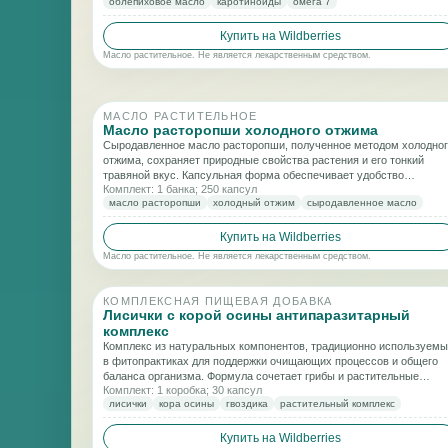
облепиховое масло
каротиноиды
омега 7
Купить на Wildberries
Масло растительное. Не является лекарственным средством.
МАСЛО РАСТИТЕЛЬНОЕ
Масло расторопши холодного отжима
Сыродавленное масло расторопши, полученное методом холодно
отжима, сохраняет природные свойства растения и его тонкий
травяной вкус. Капсульная форма обеспечивает удобство
Комплект: 1 банка; 250 капсул
применения, точную дозировку и защиту масла от окисления.
масло расторопши
холодный отжим
сыродавленное масло
Купить на Wildberries
Масло растительное. Не является лекарственным средством.
КОМПЛЕКСНАЯ ПИЩЕВАЯ ДОБАВКА
Лисички с корой осины антипаразитарный
комплекс
Комплекс из натуральных компонентов, традиционно используем
в фитопрактиках для поддержки очищающих процессов и общего
баланса организма. Формула сочетает грибы и растительные
Комплект: 1 коробка; 30 капсул
ингредиенты в удобной капсульной форме.
лисички
кора осины
гвоздика
растительный комплекс
Купить на Wildberries