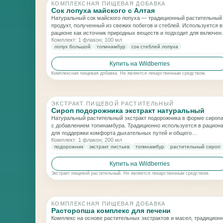
КОМПЛЕКСНАЯ ПИЩЕВАЯ ДОБАВКА
Сок лопуха майского с Алтая
Натуральный сок майского лопуха — традиционный растительный
продукт, полученный из свежих побегов и стеблей. Используется в
рационе как источник природных веществ и подходит для включен
Комплект: 1 флакон; 100 мл
в программы общего оздоровления и поддержки обменных
лопух большой
топинамбур
сок стеблей лопуха
процессов.
Купить на Wildberries
Комплексная пищевая добавка. Не является лекарственным средством.
ЭКСТРАКТ ПИЩЕВОЙ РАСТИТЕЛЬНЫЙ
Сироп подорожника экстракт натуральный
Натуральный растительный экстракт подорожника в форме сироп
с добавлением топинамбура. Традиционно используется в рацион
для поддержки комфорта дыхательных путей и общего
Комплект: 1 флакон; 200 мл
самочувствия в период сезонных нагрузок.
подорожник
экстракт листьев
топинамбур
растительный сироп
Купить на Wildberries
Экстракт пищевой растительный. Не является лекарственным средством.
КОМПЛЕКСНАЯ ПИЩЕВАЯ ДОБАВКА
Расторопша комплекс для печени
Комплекс на основе растительных экстрактов и масел, традицион