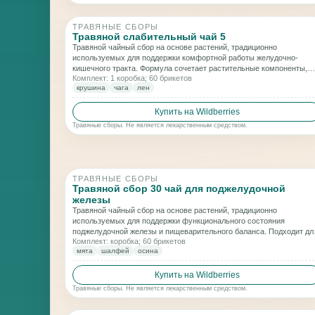
ТРАВЯНЫЕ СБОРЫ
Травяной слабительный чай 5
Травяной чайный сбор на основе растений, традиционно
используемых для поддержки комфортной работы желудочно-
кишечного тракта. Формула сочетает растительные компоненты,
Комплект: 1 коробка; 60 брикетов
применяемые в рационах для мягкого очищения и поддержания
крушина
чага
лен
пищеварительного баланса.
Купить на Wildberries
Травяные сборы. Не является лекарственным средством.
ТРАВЯНЫЕ СБОРЫ
Травяной сбор 30 чай для поджелудочной
железы
Травяной чайный сбор на основе растений, традиционно
используемых для поддержки функционального состояния
поджелудочной железы и пищеварительного баланса. Подходит дл
Комплект: коробка; 60 брикетов
включения в рацион в рамках программ заботы о работе ЖКТ.
мята
шалфей
осина
Купить на Wildberries
Травяные сборы. Не является лекарственным средством.