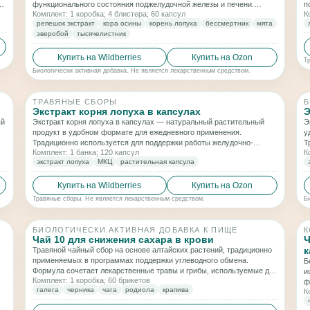
функционального состояния поджелудочной железы и печени.
п
Комплект: 1 коробка; 4 блистера; 60 капсул
К
Комплекс направлен на мягкую поддержку обменных процессов,
о
репешок экстракт
кора осины
корень лопуха
бессмертник
мята
снижение ощущения дискомфорта и общее улучшение
зверобой
тысячелистник
самочувствия.
Купить на Wildberries
Купить на Ozon
Т
Биологически активная добавка. Не является лекарственным средством.
ТРАВЯНЫЕ СБОРЫ
Б
Экстракт корня лопуха в капсулах
Э
ый
Экстракт корня лопуха в капсулах — натуральный растительный
Э
продукт в удобном формате для ежедневного применения.
у
Традиционно используется для поддержки работы желудочно-
Т
Комплект: 1 банка; 120 капсул
К
кишечного тракта, общего очищающего баланса организма и
к
экстракт лопуха
МКЦ
растительная капсула
комфортного самочувствия.
к
Купить на Wildberries
Купить на Ozon
Травяные сборы. Не является лекарственным средством.
Б
БИОЛОГИЧЕСКИ АКТИВНАЯ ДОБАВКА К ПИЩЕ
К
Чай 10 для снижения сахара в крови
Ч
к
Травяной чайный сбор на основе алтайских растений, традиционно
применяемых в программах поддержки углеводного обмена.
Б
Формула сочетает лекарственные травы и грибы, используемые для
и
Комплект: 1 коробка; 60 брикетов
поддержания баланса сахара и общего самочувствия при
ф
галега
черника
чага
родиола
крапива
включении в рацион.
К
п