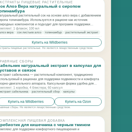
КСТРАКТЫ ПИЩЕВЫЕ РАСТИТЕЛЬНЫЕ
ок Алоэ Вера натуральный с сиропом
опинамбура
атуральный растительный сок на основе алоэ вера с добавлением
иропа топинамбура. Используется в рационе как источник
риродных компонентов и подходит для программ поддержки
омплект: 1 флакон; 100 мл
бменных процессов и общего баланса организма.
алоэ вера
сок листьев алоэ
топинамбур
растительный экстракт
Купить на Wildberries
кстракты пищевые растительные. Не является лекарственным средством.
РАВЯНЫЕ СБОРЫ
абельник натуральный экстракт в капсулах для
уставов и связок
кстракт сабельника — растительный компонент, традиционно
спользуемый в рационах для поддержки подвижности и комфорта
порно-двигательного аппарата. Капсульная форма удобна для
омплект: 1 коробка; 4 блистера; 60 капсул
егулярного применения в повседневном ритме.
экстракт сабельника
растительный сбор
капсулы
Купить на Wildberries
Купить на Ozon
равяные сборы. Не является лекарственным средством.
ОМПЛЕКСНАЯ ПИЩЕВАЯ ДОБАВКА
ребиотик для кишечника с черным тмином
омплекс для поддержки комфортного пищеварения и