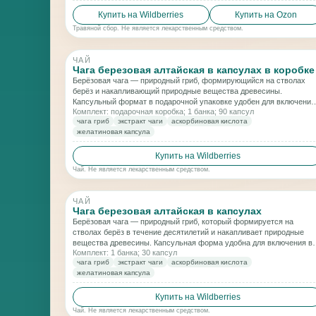
Купить на Wildberries
Купить на Ozon
Травяной сбор. Не является лекарственным средством.
ЧАЙ
Чага березовая алтайская в капсулах в коробке
Берёзовая чага — природный гриб, формирующийся на стволах
берёз и накапливающий природные вещества древесины.
Капсульный формат в подарочной упаковке удобен для включения
Комплект: подарочная коробка; 1 банка; 90 капсул
рацион и ежедневного использования.
чага гриб
экстракт чаги
аскорбиновая кислота
желатиновая капсула
Купить на Wildberries
Чай. Не является лекарственным средством.
ЧАЙ
Чага березовая алтайская в капсулах
Берёзовая чага — природный гриб, который формируется на
стволах берёз в течение десятилетий и накапливает природные
вещества древесины. Капсульная форма удобна для включения в
Комплект: 1 банка; 30 капсул
рацион и регулярного применения.
чага гриб
экстракт чаги
аскорбиновая кислота
желатиновая капсула
Купить на Wildberries
Чай. Не является лекарственным средством.