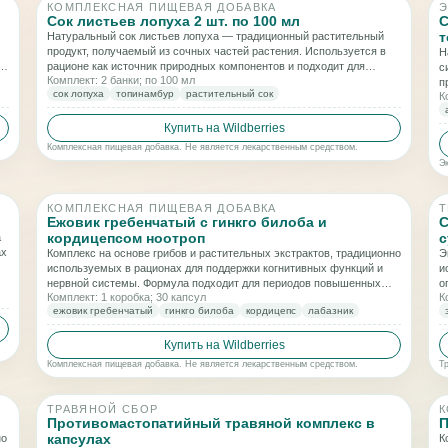
КОМПЛЕКСНАЯ ПИЩЕВАЯ ДОБАВКА
Э
Сок листьев лопуха 2 шт. по 100 мл
С
т
Натуральный сок листьев лопуха — традиционный растительный
продукт, получаемый из сочных частей растения. Используется в
Н
ия
рационе как источник природных компонентов и подходит для
с
Комплект: 2 банки; по 100 мл
программ общего оздоровления и поддержки обменных процессов.
п
сок лопуха
топинамбур
растительный сок
К
о
Купить на Wildberries
Комплексная пищевая добавка. Не является лекарственным средством.
Э
КОМПЛЕКСНАЯ ПИЩЕВАЯ ДОБАВКА
Т
Ежовик гребенчатый с гинкго билоба и
С
кордицепсом ноотроп
с
а
ах
Комплекс на основе грибов и растительных экстрактов, традиционно
Э
используемых в рационах для поддержки когнитивных функций и
и
нервной системы. Формула подходит для периодов повышенных
о
Комплект: 1 коробка; 30 капсул
К
умственных нагрузок, концентрации внимания и общего нервного
р
ежовик гребенчатый
гинкго билоба
кордицепс
лабазник
баланса.
Купить на Wildberries
Комплексная пищевая добавка. Не является лекарственным средством.
Т
ТРАВЯНОЙ СБОР
К
Противомастопатийный травяной комплекс в
П
капсулах
но
К