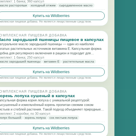
омплект: 1 банка; 360 капсул
асла от окисления при хранении.
масло расторопши
холодный отжим
сыродавленное масло
Купить на Wildberries
омплексная пищевая добавка. Не является лекарственным средством.
ОМПЛЕКСНАЯ ПИЩЕВАЯ ДОБАВКА
асло зародышей пшеницы пищевое в капсулах
атуральное масло зародышей пшеницы — один из наиболее
огатых растительных источников витамина E. Капсульная форма
добна для регулярного включения в рацион и подходит для
омплект: 1 банка; 250 капсул
оддержки антиоксидантного баланса и общего самочувствия.
масло зародышей пшеницы
витамин E
растительные масла
Купить на Wildberries
омплексная пищевая добавка. Не является лекарственным средством.
ОМПЛЕКСНАЯ ПИЩЕВАЯ ДОБАВКА
орень лопуха сушеный в капсулах
апсульная форма корня лопуха с уникальной рецептурой:
ысушенный и измельчённый корень пропитан свежим соком
истьев и стеблей растения. Такой подход объединяет природные
омплект: 2 коробки; по 30 капсул
войства разных частей лопуха и подходит для включения в рацион
лопух большой
корень лопуха
сок листьев лопуха
 программах общего очищения и поддержки пищеварительного
аланса.
Купить на Wildberries
омплексная пищевая добавка. Не является лекарственным средством.