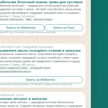
абельник болотный корень трава для суставов
абельник болотный — традиционно используемое растение для
оддержки суставов и связок. Экстракт способствует уменьшению
щущения дискомфорта, поддержке хрящевой ткани и сохранению
омплект: 1 банка; 120 капсул
одвижности опорно-двигательного аппарата при регулярном
экстракт сабельника
МКЦ
магния стеарат
рименении.
Купить на Wildberries
Купить на Ozon
равяной сбор. Не является лекарственным средством.
ОМПЛЕКСНАЯ ПИЩЕВАЯ ДОБАВКА
ыквенное масло холодного отжима в капсулах
атуральное тыквенное масло, полученное методом холодного
тжима, сохраняет природный состав и тонкий вкус семян тыквы.
апсульная форма удобна для ежедневного применения и подходит
омплект: 1 банка; 360 капсул
ля включения в рацион как источник ценных растительных жиров.
масло тыквенных семян
холодный отжим
нерафинированное масло
Купить на Wildberries
омплексная пищевая добавка. Не является лекарственным средством.
РАВЯНОЙ СБОР
исичка экстракт в капсулах
кстракт гриба лисички — природный источник биологически
енных веществ. Содержит витамины, микроэлементы и природные