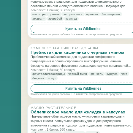
используемых в рационах для поддержки функционального
состояния печени и общего обменного баланса. Подходит для
Комплект: 1 банка; 60 капсул
включения в программы заботы о самочувствии и качестве питани
масло расторопши
экстракт овса
артишок
бессмертник
амарант
зверобой
крапива
Купить на Wildberries
Комплексная пищевая добавка. Не является лекарственным средством.
КОМПЛЕКСНАЯ ПИЩЕВАЯ ДОБАВКА
Пребиотик для кишечника с черным тмином
Пребиотический комплекс для поддержки комфортного
пищеварения и сбалансированной микрофлоры кишечника.
Формула на основе фруктоолигосахаридов служит питательной
Комплект: 1 банка; 30 капсул
средой для полезных бактерий и подходит для ежедневного
фруктоолигосахариды
черный тмин
фенхель
куркума
чага
включения в рацион.
бетулин
лопух
Купить на Wildberries
Комплексная пищевая добавка. Не является лекарственным средством.
МАСЛО РАСТИТЕЛЬНОЕ
Облепиховое масло для желудка в капсулах
Натуральное облепиховое масло — источник каротиноидов и
жирных кислот. Капсульная форма удобна для регулярного
включения в рацион и подходит для поддержки пищеварительного
Комплект: 1 банка; 360 капсул
комфорта.