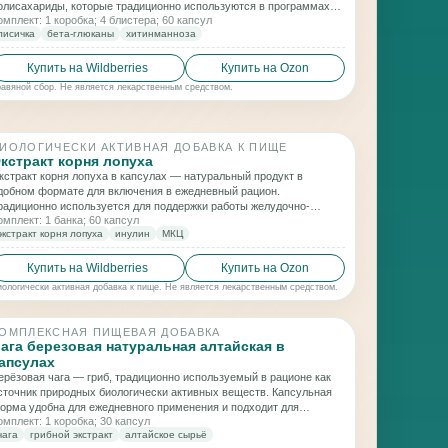
олисахариды, которые традиционно используются в программах
омплект: 1 коробка; 4 блистера; 60 капсул
чищения и поддержки общего баланса организма.
лисичка
бета-глюканы
хитинманноза
Купить на Wildberries
Купить на Ozon
равяной сбор. Не является лекарственным средством.
ИОЛОГИЧЕСКИ АКТИВНАЯ ДОБАВКА К ПИЩЕ
кстракт корня лопуха
кстракт корня лопуха в капсулах — натуральный продукт в
добном формате для включения в ежедневный рацион.
радиционно используется для поддержки работы желудочно-
омплект: 1 банка; 60 капсул
ишечного тракта, общего очищающего баланса организма и
экстракт корня лопуха
инулин
МКЦ
омфортного самочувствия.
Купить на Wildberries
Купить на Ozon
иологически активная добавка к пище. Не является лекарственным средством.
ОМПЛЕКСНАЯ ПИЩЕВАЯ ДОБАВКА
ага березовая натуральная алтайская в
апсулах
ерёзовая чага — гриб, традиционно используемый в рационе как
сточник природных биологически активных веществ. Капсульная
орма удобна для ежедневного применения и подходит для
омплект: 1 коробка; 30 капсул
рограмм поддержки общего тонуса и защитных сил организма.
чага
грибной экстракт
алтайское сырьё