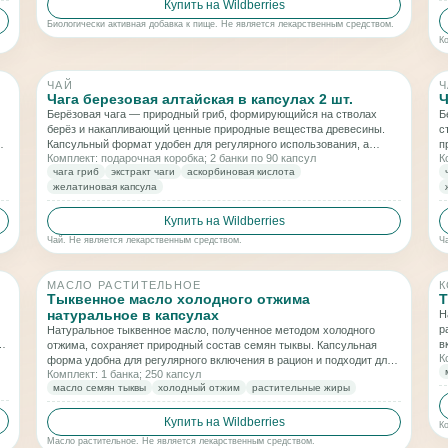
Купить на Wildberries
Биологически активная добавка к пище. Не является лекарственным средством.
К
ЧАЙ
Ч
Чага березовая алтайская в капсулах 2 шт.
Ч
Берёзовая чага — природный гриб, формирующийся на стволах
Б
берёз и накапливающий ценные природные вещества древесины.
с
 в
Капсульный формат удобен для регулярного использования, а
п
Комплект: подарочная коробка; 2 банки по 90 капсул
К
набор из двух банок подойдёт для длительного применения.
р
чага гриб
экстракт чаги
аскорбиновая кислота
желатиновая капсула
Купить на Wildberries
Чай. Не является лекарственным средством.
Ч
МАСЛО РАСТИТЕЛЬНОЕ
К
Тыквенное масло холодного отжима
Т
натуральное в капсулах
Н
р
Натуральное тыквенное масло, полученное методом холодного
в
отжима, сохраняет природный состав семян тыквы. Капсульная
К
с
форма удобна для регулярного включения в рацион и подходит для
Комплект: 1 банка; 250 капсул
поддержки общего баланса организма и качества питания.
масло семян тыквы
холодный отжим
растительные жиры
Купить на Wildberries
К
Масло растительное. Не является лекарственным средством.