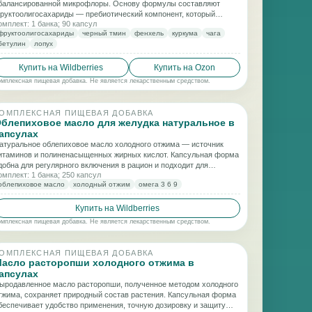
балансированной микрофлоры. Основу формулы составляют
руктоолигосахариды — пребиотический компонент, который
омплект: 1 банка; 90 капсул
лужит питательной средой для полезных бактерий и помогает
фруктоолигосахариды
черный тмин
фенхель
куркума
чага
оддерживать гармоничную работу кишечника.
бетулин
лопух
Купить на Wildberries
Купить на Ozon
омплексная пищевая добавка. Не является лекарственным средством.
ОМПЛЕКСНАЯ ПИЩЕВАЯ ДОБАВКА
блепиховое масло для желудка натуральное в
апсулах
атуральное облепиховое масло холодного отжима — источник
итаминов и полиненасыщенных жирных кислот. Капсульная форма
добна для регулярного включения в рацион и подходит для
омплект: 1 банка; 250 капсул
оддержки пищеварительного баланса и общего самочувствия.
облепиховое масло
холодный отжим
омега 3 6 9
Купить на Wildberries
омплексная пищевая добавка. Не является лекарственным средством.
ОМПЛЕКСНАЯ ПИЩЕВАЯ ДОБАВКА
асло расторопши холодного отжима в
апсулах
ыродавленное масло расторопши, полученное методом холодного
тжима, сохраняет природный состав растения. Капсульная форма
беспечивает удобство применения, точную дозировку и защиту