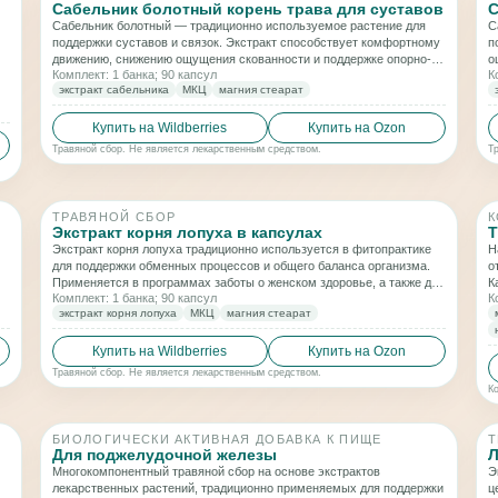
Сабельник болотный корень трава для суставов
С
Сабельник болотный — традиционно используемое растение для
С
поддержки суставов и связок. Экстракт способствует комфортному
п
движению, снижению ощущения скованности и поддержке опорно-
о
Комплект: 1 банка; 90 капсул
К
двигательного аппарата при регулярном применении.
п
экстракт сабельника
МКЦ
магния стеарат
п
Купить на Wildberries
Купить на Ozon
Травяной сбор. Не является лекарственным средством.
Т
ТРАВЯНОЙ СБОР
К
Экстракт корня лопуха в капсулах
Т
Экстракт корня лопуха традиционно используется в фитопрактике
Н
для поддержки обменных процессов и общего баланса организма.
о
Применяется в программах заботы о женском здоровье, а также для
К
Комплект: 1 банка; 90 капсул
К
поддержки суставов и комфортного самочувствия при нарушениях
д
экстракт корня лопуха
МКЦ
магния стеарат
солевого обмена.
Купить на Wildberries
Купить на Ozon
Травяной сбор. Не является лекарственным средством.
К
БИОЛОГИЧЕСКИ АКТИВНАЯ ДОБАВКА К ПИЩЕ
Т
Для поджелудочной железы
Л
Многокомпонентный травяной сбор на основе экстрактов
Э
лекарственных растений, традиционно применяемых для поддержки
ц