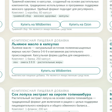
с
Травяной комплекс в капсулах, созданный на основе растительных
ф
компонентов, традиционно используемых в программах поддержки
К
я.
с
женского здоровья. Удобный формат подходит для регулярного
Комплект: 1 коробка; 60 капсул
п
применения и включения в рацион.
травяной сбор
женское здоровье
капсулы
Купить на Wildberries
Купить на Ozon
К
Травяной сбор. Не является лекарственным средством.
КОМПЛЕКСНАЯ ПИЩЕВАЯ ДОБАВКА
К
Льняное масло в капсулах
О
к
Льняное масло — натуральный источник полиненасыщенных
жирных кислот Омега-3-6-9 и витаминов растительного
Н
происхождения. Капсульная форма удобна для ежедневного
в
Комплект: 1 банка; 250 капсул
включения в рацион и поддержки сбалансированного питания.
у
лен
омега 3 6 9
растительные жиры
К
п
Купить на Wildberries
Комплексная пищевая добавка. Не является лекарственным средством.
К
КОМПЛЕКСНАЯ ПИЩЕВАЯ ДОБАВКА
К
Сок лопуха экстракт на сиропе топинамбура
М
к
Растительный экстракт лопуха на основе сиропа топинамбура —
традиционный формат для включения в рацион с целью поддержки
С
пищеварительного комфорта и общего обменного баланса
о
Комплект: 1 флакон; 200 мл
организма.
о