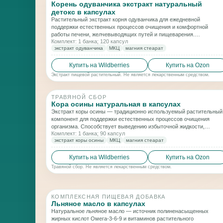
Корень одуванчика экстракт натуральный
детокс в капсулах
Растительный экстракт корня одуванчика для ежедневной
поддержки естественных процессов очищения и комфортной
работы печени, желчевыводящих путей и пищеварения.
Комплект: 1 банка; 120 капсул
Способствует нормализации функций ЖКТ и мягкому
экстракт одуванчика
МКЦ
магния стеарат
лимфодренажному эффекту.
Купить на Wildberries
Купить на Ozon
Экстракт пищевой растительный. Не является лекарственным средством.
ТРАВЯНОЙ СБОР
Кора осины натуральная в капсулах
Экстракт коры осины — традиционно используемый растительный
компонент для поддержки естественных процессов очищения
организма. Способствует выведению избыточной жидкости,
Комплект: 1 банка; 90 капсул
поддержке работы поджелудочной железы и общему ощущению
экстракт коры осины
МКЦ
магния стеарат
лёгкости и комфорта при регулярном применении.
Купить на Wildberries
Купить на Ozon
Травяной сбор. Не является лекарственным средством.
КОМПЛЕКСНАЯ ПИЩЕВАЯ ДОБАВКА
Льняное масло в капсулах
Натуральное льняное масло — источник полиненасыщенных
жирных кислот Омега-3-6-9 и витаминов растительного