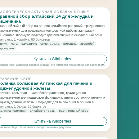
ИОЛОГИЧЕСКИ АКТИВНАЯ ДОБАВКА К ПИЩЕ
равяной сбор алтайский 14 для желудка и
ишечника
равяной чайный сбор на основе алтайских растений, традиционно
спользуемых для поддержки комфортной работы желудка и
ишечника. Формула подходит для включения в ежедневный рацион
омплект: 1 коробка; 60 брикетов
 сочетает растения, применяемые в практиках заботы о
лопух
чага
одуванчик
семена льна
ромашка
зверобой
ищеварительном балансе.
пустырник
Купить на Wildberries
иологически активная добавка к пище. Не является лекарственным средством.
РАВЯНОЙ СБОР
олянка холмовая Алтайская для печени и
оджелудочной железы
олянка холмовая — алтайское растение, традиционно
спользуемое для поддержки функционального состояния печени и
оджелудочной железы. Подходит для включения в рацион в
омплект: 1 банка; 25 брикетов
рограммах заботы о пищеварительном и обменном балансе
солянка холмовая
алтайские травы
растительный сбор
рганизма.
Купить на Wildberries
равяной сбор. Не является лекарственным средством.