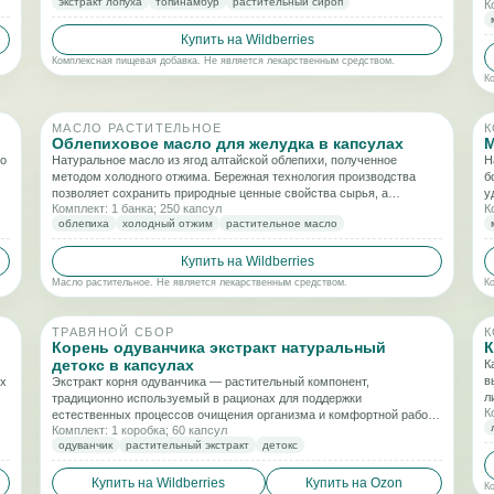
экстракт лопуха
топинамбур
растительный сироп
К
м
Купить на Wildberries
Комплексная пищевая добавка. Не является лекарственным средством.
К
МАСЛО РАСТИТЕЛЬНОЕ
К
Облепиховое масло для желудка в капсулах
М
го
Натуральное масло из ягод алтайской облепихи, полученное
Н
методом холодного отжима. Бережная технология производства
б
позволяет сохранить природные ценные свойства сырья, а
у
Комплект: 1 банка; 250 капсул
К
капсульная форма обеспечивает удобство применения и точную
п
облепиха
холодный отжим
растительное масло
дозировку.
Купить на Wildberries
Масло растительное. Не является лекарственным средством.
К
ТРАВЯНОЙ СБОР
К
Корень одуванчика экстракт натуральный
К
детокс в капсулах
К
в
ых
Экстракт корня одуванчика — растительный компонент,
л
традиционно используемый в рационах для поддержки
К
с
естественных процессов очищения организма и комфортной работы
Комплект: 1 коробка; 60 капсул
в
печени и желчевыводящих путей. Удобный капсульный формат
одуванчик
растительный экстракт
детокс
б
подходит для регулярного применения.
Купить на Wildberries
Купить на Ozon
К