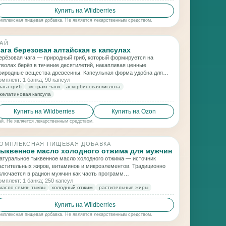
Купить на Wildberries
омплексная пищевая добавка. Не является лекарственным средством.
АЙ
ага березовая алтайская в капсулах
ерёзовая чага — природный гриб, который формируется на
тволах берёз в течение десятилетий, накапливая ценные
риродные вещества древесины. Капсульная форма удобна для
омплект: 1 банка; 90 капсул
егулярного применения и включения в рацион.
чага гриб
экстракт чаги
аскорбиновая кислота
желатиновая капсула
Купить на Wildberries
Купить на Ozon
ай. Не является лекарственным средством.
ОМПЛЕКСНАЯ ПИЩЕВАЯ ДОБАВКА
ыквенное масло холодного отжима для мужчин
атуральное тыквенное масло холодного отжима — источник
астительных жиров, витаминов и микроэлементов. Традиционно
ключается в рацион мужчин как часть программ
омплект: 1 банка; 250 капсул
балансированного питания и поддержки общего тонуса организма.
масло семян тыквы
холодный отжим
растительные жиры
Купить на Wildberries
омплексная пищевая добавка. Не является лекарственным средством.